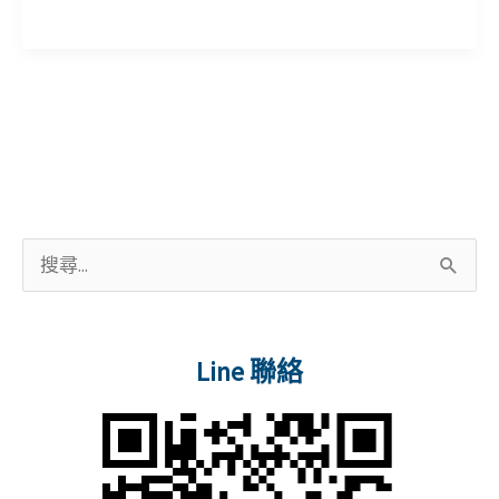
習
108
o
l
計
上
o
畫-
半
k
課
年
程
度
報
提
名
升
日
勞
搜
期
工
尋
自
關
主
Line 聯絡
鍵
學
字
習
:
計
畫-