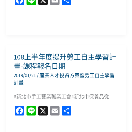
Fa
Li
X
E
分
報
ce
n
m
享
名
b
e
ai
日
108
o
l
期
下
o
及
半
k
代
年
108上半年度提升勞工自主學習計
號
度
畫-課程報名日期
￼
提
2019/01/21
/
產業人才投資方案暨勞工自主學習
升
計畫
勞
#新北市手工藝業職業工會#新北市保養品從
工
自
Fa
Li
X
E
分
主
ce
n
m
享
學
b
e
ai