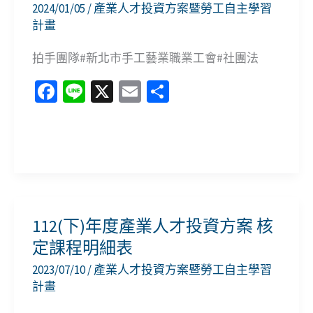
2024/01/05
/
產業人才投資方案暨勞工自主學習
課
計畫
程
拍手團隊#新北市手工藝業職業工會#社團法
訊
息
Fa
Li
X
E
分
ce
n
m
享
b
e
ai
113
o
l
年
o
度
k
上
112(下)年度產業人才投資方案 核
半
定課程明細表
年
2023/07/10
/
產業人才投資方案暨勞工自主學習
職
計畫
訓