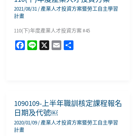
產
2021/08/31
/
產業人才投資方案暨勞工自主學習
業
計畫
人
110(下)年度產業人才投資方案 #45
才
投
Fa
Li
X
E
分
資
ce
n
m
享
方
b
e
ai
案
110(下)
o
l
年
o
度
k
產
1090109-上半年職訓核定課程報名
業
日期及代號￼
人
2020/01/09
/
產業人才投資方案暨勞工自主學習
才
計畫
投