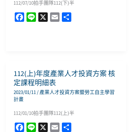
112/07/10拍手團隊112(下)半
課
程
Fa
Li
X
E
分
公
ce
n
m
享
告
b
e
ai
112(下)
o
l
年
o
度
k
產
112(上)年度產業人才投資方案 核
業
定課程明細表
人
2023/01/11
/
產業人才投資方案暨勞工自主學習
才
計畫
投
112/01/10拍手團隊112(上)半
資
方
Fa
Li
X
E
分