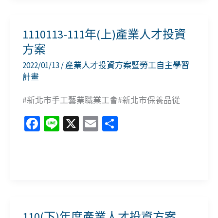
o
課
(下)
k
程
產
1110113-111年(上)產業人才投資
明
業
方案
細
人
2022/01/13
/
產業人才投資方案暨勞工自主學習
表
才
計畫
投
#新北市手工藝業職業工會#新北市保養品從
資
方
Fa
Li
X
E
分
案
ce
n
m
享
b
e
ai
1110113-
o
l
111
o
年
k
(上)
110(下)年度產業人才投資方案