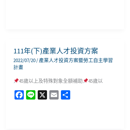
案
ce
n
m
享
核
b
e
ai
定
112(上)
o
l
課
年
o
程
度
k
明
產
111年(下)產業人才投資方案
細
業
2022/07/20
/
產業人才投資方案暨勞工自主學習
表
人
計畫
才
45歲以上及特殊對象全額補助
45歲以
投
資
Fa
Li
X
E
分
方
ce
n
m
享
案
b
e
ai
核
111
o
l
定
年