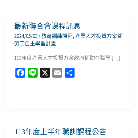
最新聯合會課程訊息
2024/05/03
/
教育訓練課程
,
產業人才投資方案暨
勞工自主學習計畫
113年度產業人才投資方案政府補助在職學 […]
Fa
Li
X
E
分
ce
n
m
享
b
e
ai
最
o
l
新
o
聯
k
合
113年度上半年職訓課程公告
會