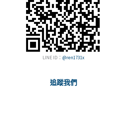
課
程
報
名
日
期
LINE ID：
@ren1731x
追蹤我們