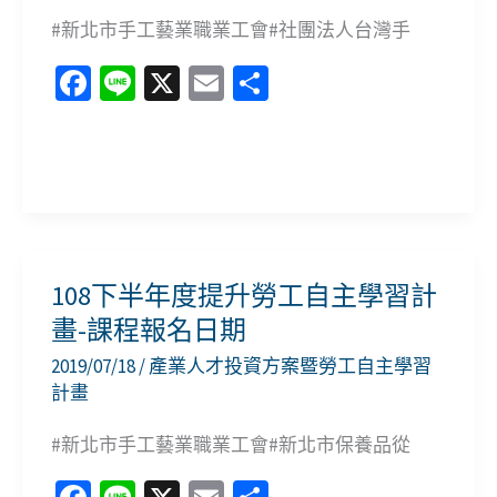
#新北市手工藝業職業工會#社團法人台灣手
資
方
Fa
Li
X
E
分
案
ce
n
m
享
b
e
ai
1090109-
o
l
上
o
半
k
年
108下半年度提升勞工自主學習計
職
畫-課程報名日期
訓
2019/07/18
/
產業人才投資方案暨勞工自主學習
核
計畫
定
#新北市手工藝業職業工會#新北市保養品從
課
程