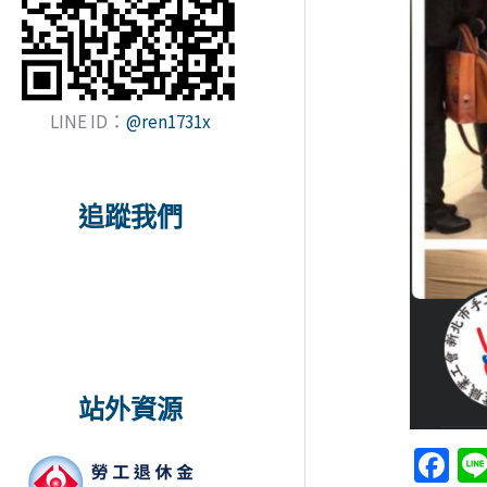
LINE ID：
@ren1731x
追蹤我們
站外資源
Fa