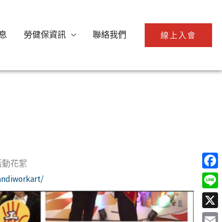
息
勞健保資訊
聯絡我們
線上入會
活動花絮
Face
ndiworkart/
Line
X