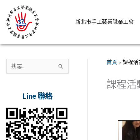
跳
至
新北市手工藝業職業工會
主
要
內
容
首頁
課程活
搜
尋
課程活
關
Line 聯絡
鍵
字
: