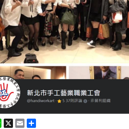
Li
X
E
分