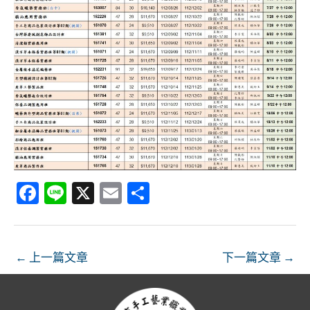
Fa
Li
X
E
分
ce
n
m
享
b
e
ai
o
l
←
上一篇文章
下一篇文章
→
o
k