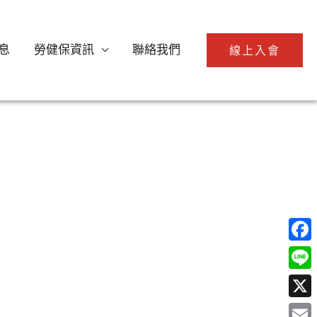
息
勞健保資訊
聯絡我們
線上入會
Face
Line
X