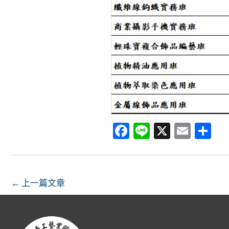
Fa
Li
X
E
分
ce
n
m
享
b
e
ai
o
l
←
上一篇文章
o
k