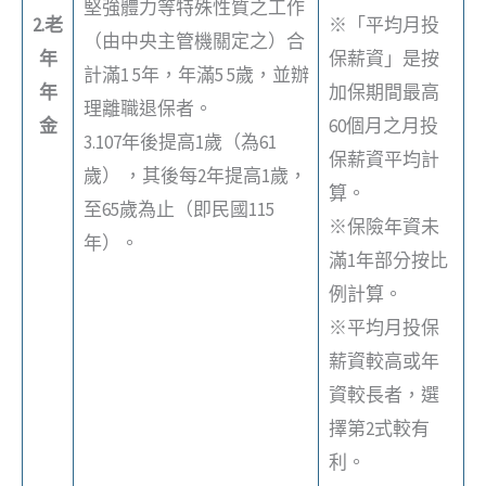
堅強體力等特殊性質之工作
2.老
※「平均月投
（由中央主管機關定之）合
年
保薪資」是按
計滿1 5年，年滿5 5歲，並辦
年
加保期間最高
理離職退保者。
金
60個月之月投
3.107年後提高1歲（為61
保薪資平均計
歲） ，其後每2年提高1歲，
算。
至65歲為止（即民國115
※保險年資未
年）。
滿1年部分按比
例計算。
※平均月投保
薪資較高或年
資較長者，選
擇第2式較有
利。