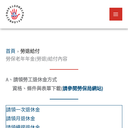
跳
至
主
要
內
容
首頁
勞退給付
勞保老年年金(勞退)給付內容
A、請領勞工退休金方式
資格、條件與表單下載(
請參閱勞保局網站)
請領一次退休金
請領月退休金
請領續提退休金