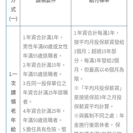
方
請領要件
給付標準
式
(一)
1.年資合計每滿1年，
1.年資合計滿1年，
按平均月投保薪資發給
男性年滿60歲或女性
1個月；超過15年部
年滿55歲退職者。
分，每滿1年發給2個
2.年資合計滿15年，
月，但最高以45個月為
1.一
年滿55歲退職者。
限。
次
3.在同一投保單位之
※「平均月投保薪資」
請
年資合計滿25年退職
是按退保前3年之月投
領
者。
保薪資平均計算。
老
4.年資合計滿25年，
※與舊制不同之處：年
年
年滿50歲退職者。
金施行後退休者， 保
給
5.擔任具有危險、堅