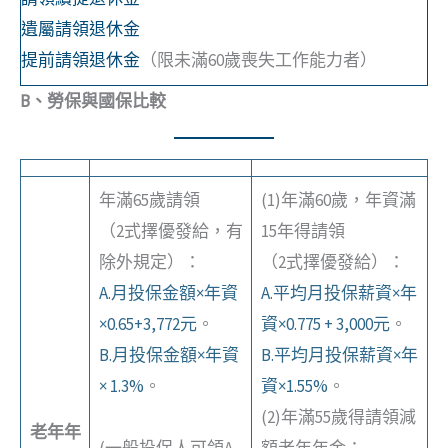
遺屬請領退休金
提前請領退休金
（限未滿60歲喪失工作能力者）
B、勞保與國保比較
年滿65歲請領
(1)年滿60歲，年資滿
（2式擇優發給，有
15年得請領
除外規定）：
（2式擇優發給）：
A.月投保金額×年資
A.平均月投保薪資×年
×0.65+3,772元
。
資×0.775 + 3,000元
。
B.月投保金額×年資
B.平均月投保薪資×年
× 1.3%
。
資×1.55%
。
(2)年滿55歲得請領減
老年年
(一般投保人可領A
額老年年金：