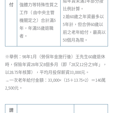
險年資未滿1年部分按
付
強體力等特殊性質之
比例計算。
工作（ 由中央主管
2.逾60歲之年資最多以
機關定之）合計滿5
5年計，但合併60歲以
年，年滿55歲退職
前之老年給付，最高以
者。
50個月為限。
※舉例：98年1月（勞保年金施行後）王先生60歲退休
時，保險年資28年又8個多月（即「28又12分之9年」，
以28.75年核算），平均月投保薪資33,000元。
→一次老年給付金額：33,000×（15＋13.75×2）＝140萬
2,500元。
請