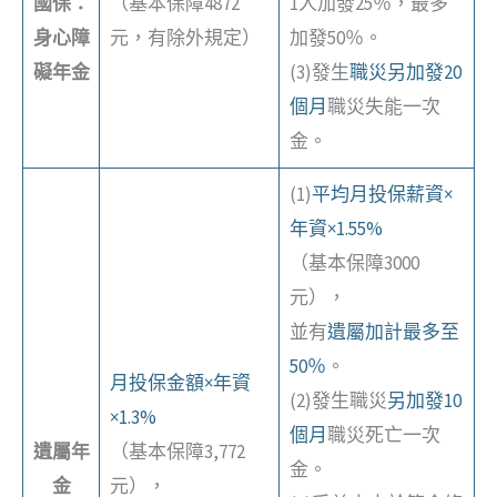
國保：
（基本保障4872
1人加發25％，最多
身心障
元，有除外規定）
加發50％。
礙年金
(3)發生
職災另加發20
個月
職災失能一次
金。
(1)
平均月投保薪資×
年資×1.55%
（基本保障3000
元），
並有
遺屬加計最多至
50％
。
月投保金額×年資
(2)發生職災
另加發10
×1.3%
個月
職災死亡一次
遺屬年
（基本保障3,772
金。
金
元），