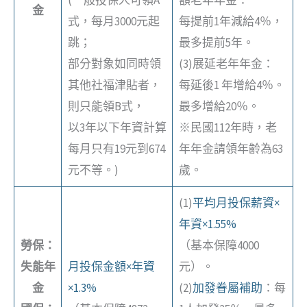
金
式，每月3000元起
每提前1年減給4％，
跳；
最多提前5年。
部分對象如同時領
(3)展延老年年金：
其他社福津貼者，
每延後1 年增給4％。
則只能領B式，
最多增給20％。
以3年以下年資計算
※民國112年時，老
每月只有19元到674
年年金請領年齡為63
元不等。)
歲。
(1)
平均月投保薪資×
年資×1.55%
勞保：
（基本保障4000
失能年
月投保金額×年資
元）。
金
×1.3%
(2)
加發眷屬補助
：每