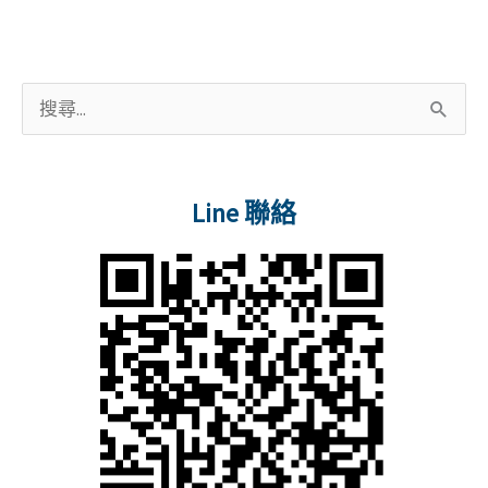
o
l
o
k
搜
尋
關
Line 聯絡
鍵
字
: