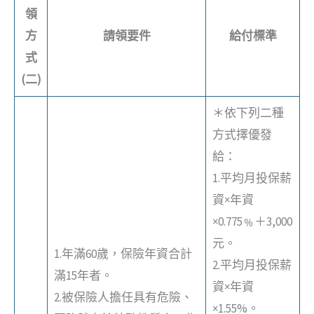
領
方
請領要件
給付標準
式
(二)
＊依下列二種
方式擇優發
給：
1.平均月投保薪
資×年資
×0.775﹪＋3,000
元。
1.年滿60歲，保險年資合計
2.平均月投保薪
滿15年者。
資×年資
2.被保險人擔任具有危險、
×1.55%。