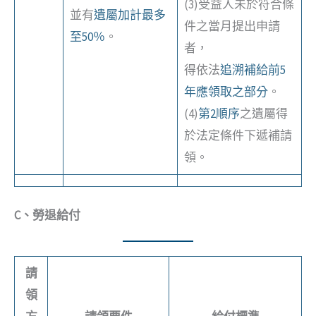
(3)受益人未於符合條
並有
遺屬加計最多
件之當月提出申請
至50％
。
者，
得依法
追溯補給前5
年應領取之部分
。
(4)
第2順序
之遺屬得
於法定條件下遞補請
領。
C、勞退給付
請
領