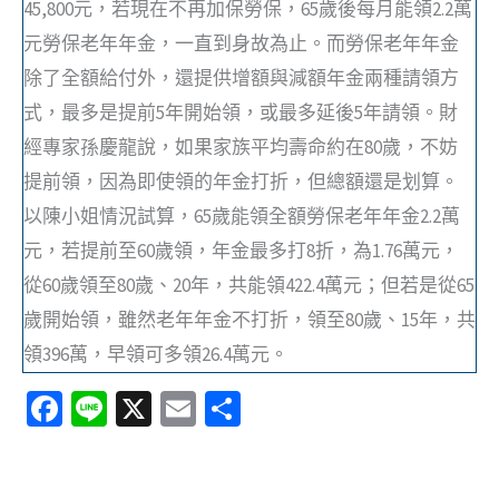
45,800元，若現在不再加保勞保，65歲後每月能領2.2萬
元勞保老年年金，一直到身故為止。而勞保老年年金
除了全額給付外，還提供增額與減額年金兩種請領方
式，最多是提前5年開始領，或最多延後5年請領。財
經專家孫慶龍說，如果家族平均壽命約在80歲，不妨
提前領，因為即使領的年金打折，但總額還是划算。
以陳小姐情況試算，65歲能領全額勞保老年年金2.2萬
元，若提前至60歲領，年金最多打8折，為1.76萬元，
從60歲領至80歲、20年，共能領422.4萬元；但若是從65
歲開始領，雖然老年年金不打折，領至80歲、15年，共
領396萬，早領可多領26.4萬元。
Fa
Li
X
E
分
ce
n
m
享
b
e
ai