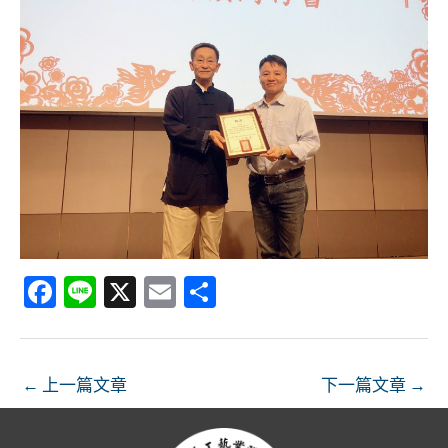
Fa
Li
X
E
分
ce
n
m
享
b
e
ai
o
l
←
上一篇文章
下一篇文章
→
o