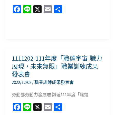
Fa
Li
X
E
分
ce
n
m
享
b
e
ai
農
o
l
曆
o
年
k
節
1111202-111年度「職達宇宙-職力
愛
展現，未來無限」職業訓練成果
心
發表會
送
2022/12/02
/
職業訓練成果發表會
暖-
愛
勞動部勞動力發展署 辦理111年度「職達
幸
Fa
Li
X
E
分
福