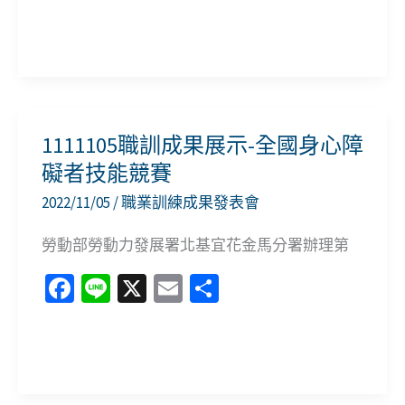
ce
n
m
享
庇
b
e
ai
護
1111202-
o
l
工
111
o
場
年
k
度
1111105職訓成果展示-全國身心障
「職
礙者技能競賽
達
2022/11/05
/
職業訓練成果發表會
宇
宙-
勞動部勞動力發展署北基宜花金馬分署辦理第
職
Fa
Li
X
E
分
力
ce
n
m
享
展
b
e
ai
現，
1111105
o
l
未
職
o