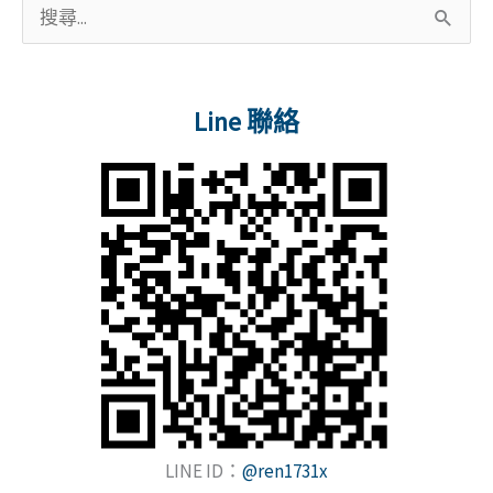
搜
辦
尋
理
關
公
Line 聯絡
鍵
益
字
行
善
:
教
學
及
捐
贈
物
資
LINE ID：
@ren1731x