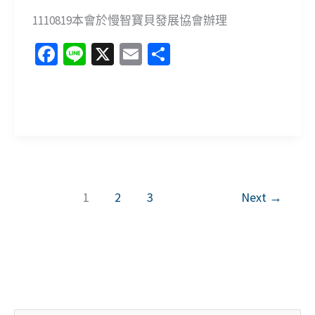
競
暨
1110819本會於慢智寶貝發展協會辦理
賽
師
Fa
Li
X
E
分
資
ce
n
m
享
班
b
e
ai
成
1110819
o
l
果
於
o
展
慢
k
智
1
2
3
Next
→
寶
貝
發
展
協
會