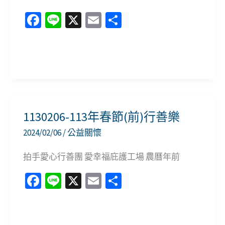
業
Fa
Li
X
E
分
工
ce
n
m
享
會
b
e
ai
113
1130628-
o
l
年
蘆
o
度
洲
k
第
少
1130206-113年春節(前)行善樂
六
年
2024/02/06
/
公益關懷
屆
福
第
利
拍手愛心行善團 愛幸福庇護工場 農曆年前
四
中
Fa
Li
X
E
分
次
心
ce
n
m
享
會
捐
b
e
ai
員
贈
1130206-