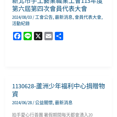
新北市手工藝業職業工會113年度
第六屆第四次會員代表大會
2024/08/03
/
工會公告
,
最新消息
,
會員代表大會
,
活動紀錄
Fa
Li
X
E
分
ce
n
m
享
b
e
ai
新
o
l
北
o
市
k
手
1130628-蘆洲少年福利中心捐贈物
工
資
藝
2024/06/28
/
公益關懷
,
最新消息
業
職
拍手愛心行善團 暑假期間每天都會湧入20