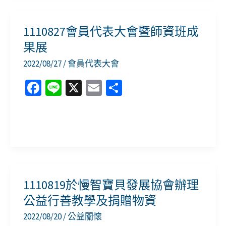
來
訓
k
無
成
1110827會員代表大會暨師資班成
限」
果
果展
職
展
2022/08/27
/
會員代表大會
業
示-
訓
Fa
Li
X
E
分
全
練
ce
n
m
享
國
成
b
e
ai
身
果
1110827
o
l
心
發
會
o
障
表
員
礙
k
會
代
者
1110819於慢智寶貝發展協會辦理
表
技
公益行善教學及捐贈物資
大
能
2022/08/20
/
公益關懷
會