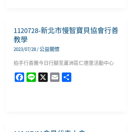
o
l
代
物
113
o
表
資
年
k
大
春
會
1120728-新北市慢智寶貝協會行善
節
教學
(前)
2023/07/28
/
公益關懷
行
善
拍手行善團今日行腳至蘆洲區仁德里活動中心
樂
Fa
Li
X
E
分
ce
n
m
享
b
e
ai
1120728-
o
l
新
o
北
k
市