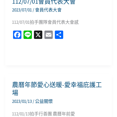
112/07/01會員代表大會
慢
2023/07/01
/
會員代表大會
智
寶
112/07/01拍手團隊會員代表大會感
貝
Fa
Li
X
E
分
協
ce
n
m
享
會
b
e
ai
行
112/07/01
o
l
善
會
o
教
員
k
學
代
農曆年節愛心送暖-愛幸福庇護工
表
場
大
2023/01/13
/
公益關懷
會
112/01/13拍手行善團 農曆年前愛