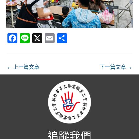
Fa
Li
X
E
分
ce
n
m
享
b
e
ai
o
l
←
上一篇文章
下一篇文章
→
o
k
追蹤我們