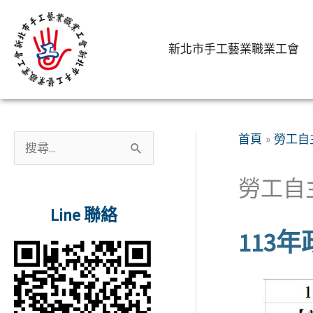
跳
至
新北市手工藝業職業工會
主
要
內
容
首頁
勞工自
搜
尋
勞工自主
關
Line 聯絡
鍵
113
字
: