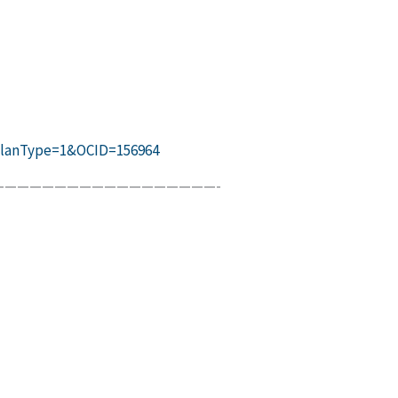
l?PlanType=1&OCID=156964
—————————————————-