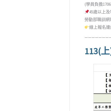
(學員負擔170
45歲以上
勞動部職訓網
線上報名連結
———————
113