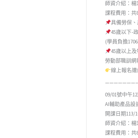
師資介紹：楊
課程費用：共8,
具備勞保、
45歲以下-
(學員負擔170
45歲以上
勞動部職訓網
線上報名連結
———————
09/01號中午
AI輔助產品設
開課日期113/10
師資介紹：楊
課程費用：共8,