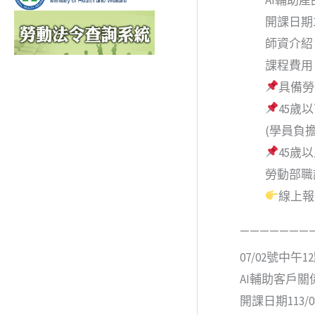
開課日期113
師資介紹
課程費用：
具備勞
45歲
(學員負擔
45歲
勞動部職
線上報
———————
07/02號中午
AI輔助客戶關
開課日期113/08