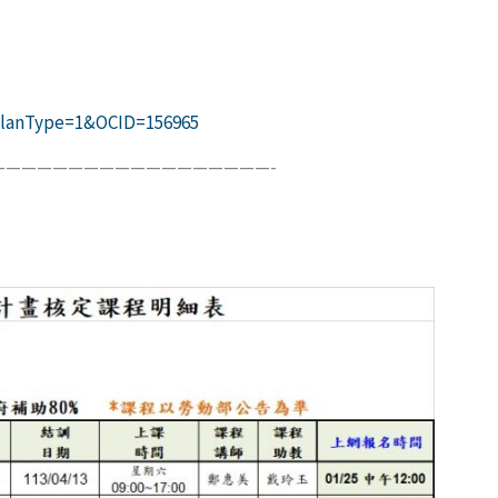
l?PlanType=1&OCID=156965
—————————————————-