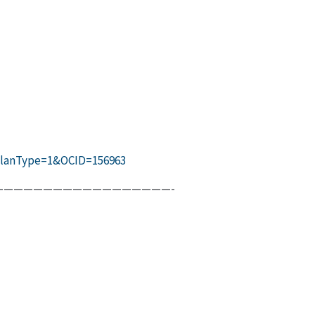
l?PlanType=1&OCID=156963
—————————————————-