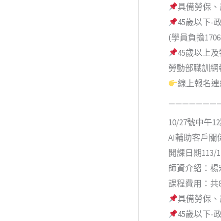
具備勞保、
45歲以下-
(學員負擔170
45歲以上
勞動部職訓網
線上報名連結
———————
10/27號中午
AI輔助客戶關
開課日期113/11
師資介紹：楊
課程費用：共8,
具備勞保、
45歲以下-