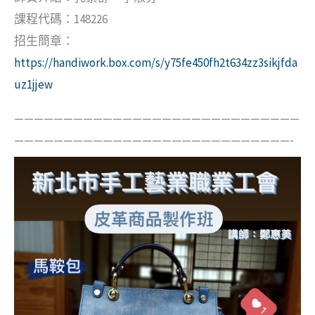
課程代碼：148226
招生簡章：
https://handiwork.box.com/s/y75fe450fh2t634zz3sikjfda
uz1jjew
—————————————————————————————
————————————————————————————-