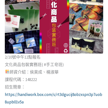
2/10號中午12點報名
文化商品包裝實務班( #手工皂班)
師資介紹：侯昊成、楊淑華
課程代碼：148222
招生簡章：
https://handiwork.box.com/s/rt3dgucij8obzxspn3p7uob
8upb01v5a