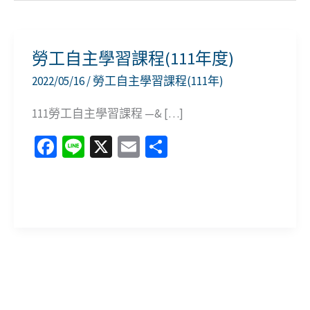
勞工自主學習課程(111年度)
2022/05/16
/
勞工自主學習課程(111年)
111勞工自主學習課程 —& […]
Fa
Li
X
E
分
ce
n
m
享
b
e
ai
勞
o
l
工
o
自
k
主
學