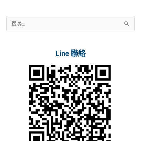
習
課
程
搜
(111
尋
年
關
度)
Line 聯絡
鍵
字
: