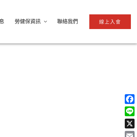
息
勞健保資訊
聯絡我們
線上入會
Face
Line
X