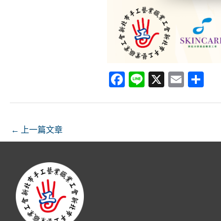
Fa
Li
X
E
分
ce
n
m
享
b
e
ai
o
l
←
上一篇文章
o
k