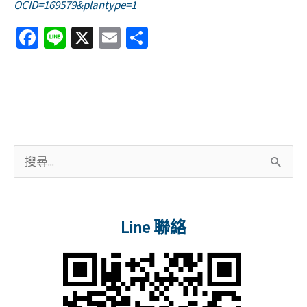
OCID=169579&plantype=1
Fa
Li
X
E
分
ce
n
m
享
b
e
ai
o
l
o
k
搜
尋
關
Line 聯絡
鍵
字
: