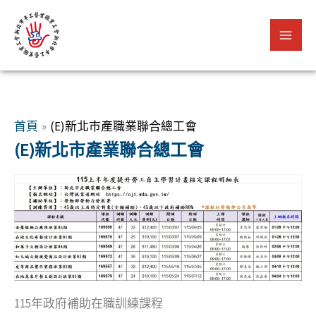
跳
至
主
要
內
容
首頁
(E)新北市產職業聯合總工會
(E)新北市產業聯合總工會
115年政府補助在職訓練課程